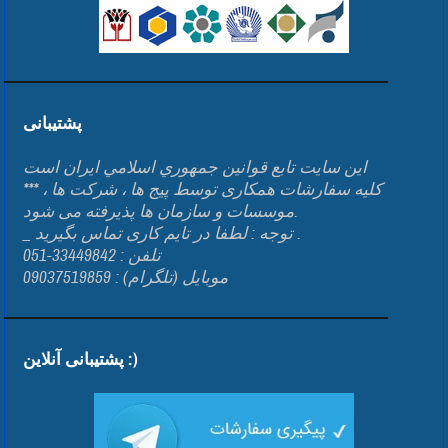
پشتیبانی
اين سايت تابع قوانين جمهوري اسلامي ايران است
*** کلیه سفارشات همکاری توسط پیج ها ، شرکت ها ،
موسسات و سازمان ها پذیرفته می شود.
_ توجه : لطفا در تایم کاری تماس بگیرید .
تلفن : 33449842-051
موبایل (تلگرام) : 09037519859
پشتیبانی آنلاین :)