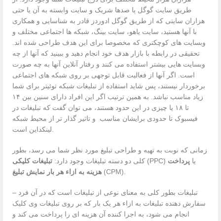
طریق سایت گوگل یا صدها شریک و سایت وابسته به آن یا حتی
هزاران سایتی که از طریق گوگل ادوردز قادر به شناسایی و همکاری
با آنها هستید، سایت یاهو، سایت بینگ، شبکه ها اجتماعی مختلف و
وبسایت های کوچکتری که مخصوصا برای این هدف طراحی شده اند.
تحقیقی در رابطه با بازار هدف خود انجام دهید و ببینید که آنها از چه
وبسایت هایی بیشتر استفاده می کنند و رفتار آنلاین آنها به چه صورت
است. اگر آنها از فعالیت قابل توجهی بر روی شبکه های اجتماعی
برخوردار نیستند، پس شاید استفاده از تبلیغات شبکه توئیتر برای شما
زیاد مناسب نباشد. به همین ترتیب اگر این افراد دارای سنین بین ۱۴
تا ۱۸ یا چیزی در این حدود هستند، می توان گفت که تبلیغات در
فیسبوک تا حدودی برایشان مناسب و تاثیر گذار تر از محیط شبکه
لینکداین است.
زمانی که نوبت به تهیه و طراحی تبلیغ مورد نظر شما می رسد، بطور
(PPC) یا
پرداخت
کلی دو دسته تبلیغات وجود دارد:
تبلیغات کلیکی
(CPM).
هزینه به ازاء هر بار نمایش تبلیغ
– تبلیغات بطور کلی به معنای نوعی از تبلیغات است که در آن فرد
سفارش دهنده تبلیغات به ازاء هر یک بار که بر روی تبلیغات وی کلیک
انجام می شود، به اجرا کننده آن هزینه ای را پرداخت می کند و