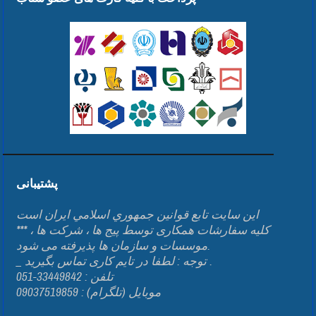
پشتیبانی
اين سايت تابع قوانين جمهوري اسلامي ايران است
*** کلیه سفارشات همکاری توسط پیج ها ، شرکت ها ،
موسسات و سازمان ها پذیرفته می شود.
_ توجه : لطفا در تایم کاری تماس بگیرید .
تلفن : 33449842-051
موبایل (تلگرام) : 09037519859