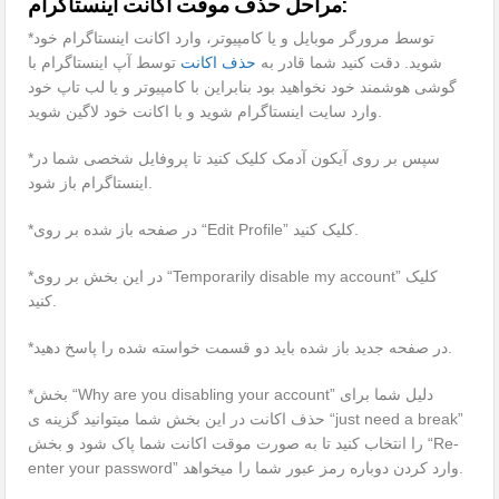
مراحل حذف موقت اکانت اینستاگرام:
*توسط مرورگر موبایل و یا کامپیوتر، وارد اکانت اینستاگرام خود
شوید. دقت کنید شما قادر به
حذف اکانت
توسط آپ اینستاگرام با
گوشی هوشمند خود نخواهید بود بنابراین با کامپیوتر و یا لب تاپ خود
وارد سایت اینستاگرام شوید و با اکانت خود لاگین شوید.
*سپس بر روی آیکون آدمک کلیک کنید تا پروفایل شخصی شما در
اینستاگرام باز شود.
*در صفحه باز شده بر روی “Edit Profile” کلیک کنید.
*در این بخش بر روی “Temporarily disable my account” کلیک
کنید.
*در صفحه جدید باز شده باید دو قسمت خواسته شده را پاسخ دهید.
*بخش “Why are you disabling your account” دلیل شما برای
حذف اکانت در این بخش شما میتوانید گزینه ی “just need a break”
را انتخاب کنید تا به صورت موقت اکانت شما پاک شود و بخش “Re-
enter your password” وارد کردن دوباره رمز عبور شما را میخواهد.