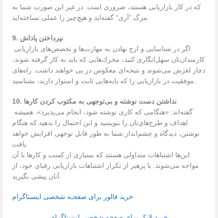
كه در كار بازاریابی هستند، ضروری است. در غیر این صورت شما به
مرگ ”آری“ گفته‌اید و هیچ‌چیز را عملی نساخته‌اید.
9. نپرداختن پاداش
اگر در شناسایی و ارج نهادن به مهارت‌ها و تخصص‌های بازاریابی
كارمندان‌تان سهل‌انگاری كنید، محرك‌هایی كه باید به كار گرفته شوند،
دچار لغزش می‌شوند و نتیجه‌ای معكوس در پی خواهند داشت. راه‌های
موفقیت در بازاریابی را كه پایه‌هایی ثابت و استوار دارند، بشناسید.
10. نداشتن دست نوشته و بی‌توجهی به مكتوب كردن كارها
گفته‌اند: «هنگامی كه کاری نوشته شود، انجام می‌پذیرد». همیشه
اهداف و طرح‌های‌تان را بنویسید و این احتمال را بدهید كه هنگام
نوشتن، دیدگاه و چشم‌انداز شما به طور قابل توجهی افزایش خواهد
یافت.
این‌ها اشتباهات متداولی هستند كه بسیاری از كسب و كارها با آن
مواجه می‌شوند. با پرهیز از تكرار اشتباهات بازاریابی رقبای خود، از
آنان پیشی بگیرید.
خرید فالور برای صفحـه شخصی اینستاگرام
خرید لایک برای صفحه شخصی اینستاگرام