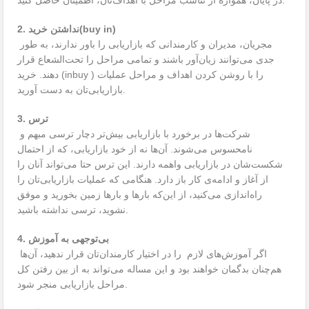
در پایان، همواره از تناسب مراحل با اهداف‌تان، اطمینان حاصل كنید.
2. نداشتن خرید(buy in)
مجریان، مدیران و كارمندانی كه بازاریابی را باور ندارند، به طور
جدی می‌توانند زیان‌آور باشند و تمامی مراحل را تحت‌الشعاع قرار
دهند. خرید (inbuy ) را با روشن كردن اهداف و مراحل عملیات
بازاریابی‌تان به دست آورید.
3. ترس
شركت‌ها در برخورد با بازاریابی بیش‌تر دچار ترسی مبهم و
نامحسوس می‌شوند. آن‌ها نه از خود بازاریابی، كه از احتمال
شكست‌شان در بازاریابی واهمه دارند. این ترس حتا می‌تواند آنان را
از آغاز و ادامه‌ی كار باز دارد. هنگامی كه عملیات بازاریابی‌تان را
راه‌اندازی می‌كنید، از این‌كه بارها و بارها زمین بخورید و موفق
نشوید، ترسی نداشته باشید.
4. بی‌توجهی به آموزش
اگر آموزش‌های لازم را در اختیار كارمندان‌تان قرار ندهید، آن‌ها
هم‌چنان بدگمان خواهند بود و این مساله می‌تواند به از بین رفتن كل
مراحل بازاریابی منجر شود.