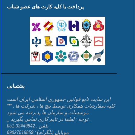
پرداخت با کلیه کارت های عضو شتاب
پشتیبانی
اين سايت تابع قوانين جمهوري اسلامي ايران است
*** کلیه سفارشات همکاری توسط پیج ها ، شرکت ها ،
موسسات و سازمان ها پذیرفته می شود.
_ توجه : لطفا در تایم کاری تماس بگیرید .
تلفن : 33449842-051
موبایل (تلگرام) : 09037519859