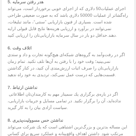
5. هدر رفتن سرمایه
اجرای عملیات50 دلاری كه از اجزای خوبی برخوردار است، می‌تواند
راه‌گشاتر از عملیات 50000 دلاری باشد كه به صورت ضعیفی طراحی
شده است. بسیاری از فنون بازاریابی ”‌سنتی“، مانند تبلیغات،
نمی‌توانند در برآورد و ارزیابی هزینه‌ها نتایج قابل قبولی ارایه
دهند.حداقل دو بار در سال سرمایه بازاریابی‌تان را ارزیابی كنید.
6. اتلاف وقت
اگر در رفت‌وآمد به گروه‌های شبكه‌ای هیچ‌گونه تجارت و داد و ستدی
نمی‌بینید؛ وقت خود را با رفتن به آن‌ها تلف نكنید. تمام زمان
بازاریابی‌تان را صرف اثبات ارزش‌مندی آن كنید، در كنار گذاشتن
قسمت‌هایی كه درست عمل نمی‌كند، تردیدی به خود راه ندهید.
7. نداشتن ارتباط
اگر در باره‌ی برگزاری یك سمینار مهم به كارمندان‌تان اطلاعاتی
نداده‌اید، آن را برگزار نكنید. در تمامی مسایل و جرییات بازاریابی،
سیاست آزادی بیان را به كار گیرید.
8. نداشتن حس مسوولیت‌پذیری
این مساله بدترین و بزرگ‌ترین اشتباهی است كه یك شركت می‌تواند
مرتكب شود. داشتن اهداف واقع‌بینانه و عملكرد سریع برای كسانی