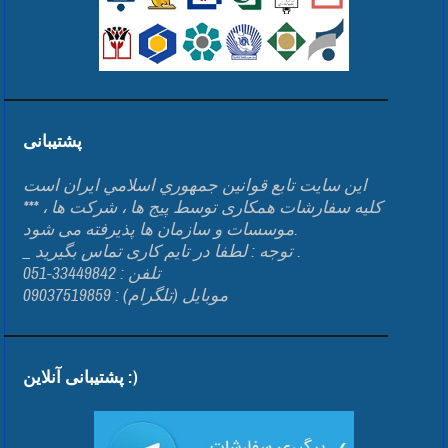
پشتیبانی
اين سايت تابع قوانين جمهوري اسلامي ايران است
*** کلیه سفارشات همکاری توسط پیج ها ، شرکت ها ،
موسسات و سازمان ها پذیرفته می شود.
_ توجه : لطفا در تایم کاری تماس بگیرید .
تلفن : 33449842-051
موبایل (تلگرام) : 09037519859
پشتیبانی آنلاین :)