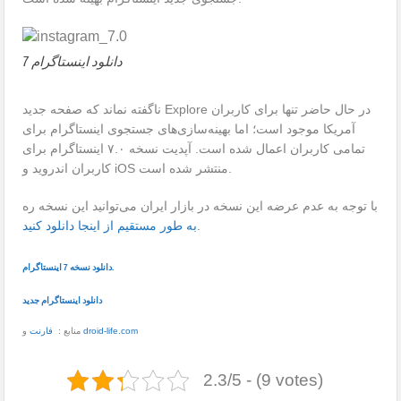
دانلود اینستاگرام 7
ناگفته نماند که صفحه جدید Explore در حال حاضر تنها برای کاربران
آمریکا موجود است؛ اما بهینه‌سازی‌های جستجوی اینستاگرام برای
تمامی کاربران اعمال شده است. آپدیت نسخه ۷.۰ اینستاگرام برای
کاربران اندروید و iOS منتشر شده است.
با توجه به عدم عرضه
این
نسخه در بازار
ایران
می‌توانید
این
نسخه ره
.
به
طور
مستقیم
از
اینجا
دانلود
کنید
دانلود نسخه 7 اینستاگرام.
دانلود اینستاگرام جدید
droid-life.com
منابع :
فارنت
و
2.3/5 - (9 votes)