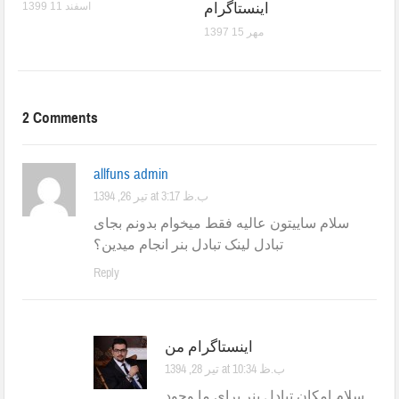
اینستاگرام
1399 اسفند 11
1397 مهر 15
2 Comments
allfuns admin
تیر 26, 1394 at 3:17 ب.ظ
سلام ساییتون عالیه فقط میخوام بدونم بجای
تبادل لینک تبادل بنر انجام میدین؟
Reply
اینستاگرام من
تیر 28, 1394 at 10:34 ب.ظ
سلام امکان تبادل بنر برای ما وجود