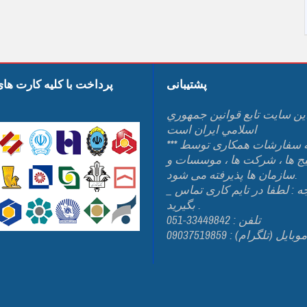
پشتیبانی
پرداخت با کلیه کارت ها
ين سايت تابع قوانين جمهوري
اسلامي ايران است
*** کلیه سفارشات همکاری توسط
یج ها ، شرکت ها ، موسسات و
سازمان ها پذیرفته می شود.
_ توجه : لطفا در تایم کاری تماس
بگیرید .
تلفن : 33449842-051
وبایل (تلگرام) : 09037519859