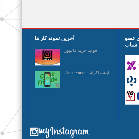
ی عضو
آخرین نمونه کار ها
شتاب
فواید خرید فالوور
Close Friends اینستاگرام