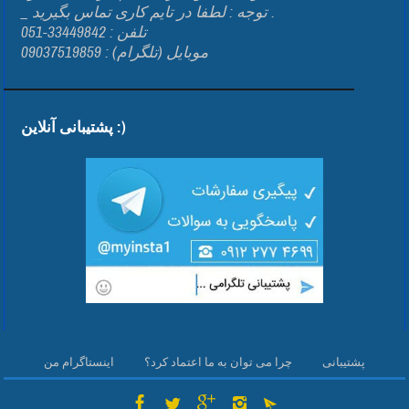
_ توجه : لطفا در تایم کاری تماس بگیرید .
تلفن : 33449842-051
موبایل (تلگرام) : 09037519859
پشتیبانی آنلاین :)
پشتیبانی
چرا می توان به ما اعتماد کرد؟
اینستاگرام من