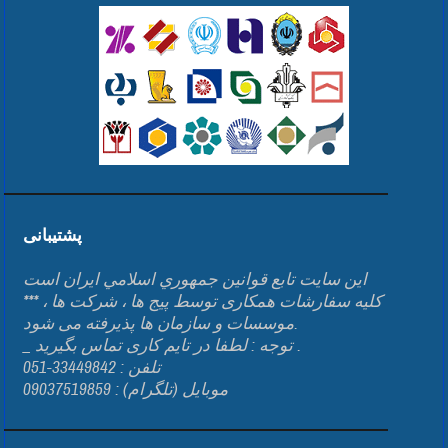
پشتیبانی
اين سايت تابع قوانين جمهوري اسلامي ايران است
*** کلیه سفارشات همکاری توسط پیج ها ، شرکت ها ،
موسسات و سازمان ها پذیرفته می شود.
_ توجه : لطفا در تایم کاری تماس بگیرید .
تلفن : 33449842-051
موبایل (تلگرام) : 09037519859