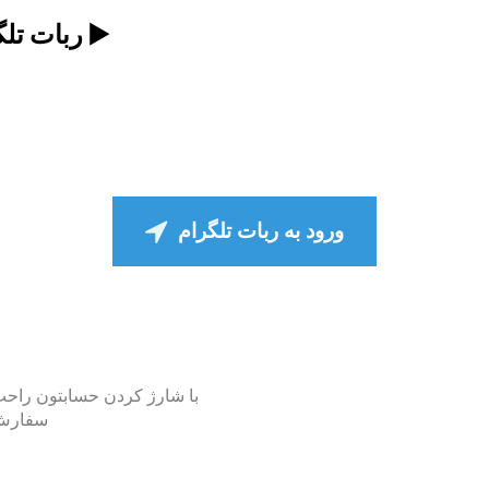
❤️ربات تلگرامی لایک و ویو بگیر اینستاگرام ▶️
ورود به ربات تلگرام
با شارژ کردن حسابتون راحت
سفارش ب