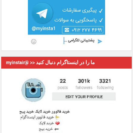
myinstair@ >> ما را در اینستاگرام دنبال کنید