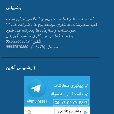
پشتیبانی
اين سايت تابع قوانين جمهوري اسلامي ايران است
*** کلیه سفارشات همکاری توسط پیج ها ، شرکت ها ،
موسسات و سازمان ها پذیرفته می شود.
_ توجه : لطفا در تایم کاری تماس بگیرید .
تلفن : 33449842-051
موبایل (تلگرام) : 09037519859
پشتیبانی آنلاین :)