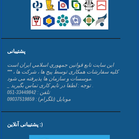
پشتیبانی
اين سايت تابع قوانين جمهوري اسلامي ايران است
*** کلیه سفارشات همکاری توسط پیج ها ، شرکت ها ،
موسسات و سازمان ها پذیرفته می شود.
_ توجه : لطفا در تایم کاری تماس بگیرید .
تلفن : 33449842-051
موبایل (تلگرام) : 09037519859
پشتیبانی آنلاین :)