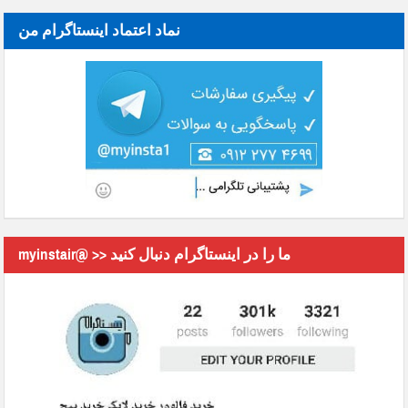
نماد اعتماد اینستاگرام من
myinstair@ >> ما را در اینستاگرام دنبال کنید