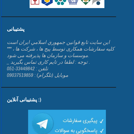
پشتیبانی
اين سايت تابع قوانين جمهوري اسلامي ايران است
*** کلیه سفارشات همکاری توسط پیج ها ، شرکت ها ،
موسسات و سازمان ها پذیرفته می شود.
_ توجه : لطفا در تایم کاری تماس بگیرید .
تلفن : 33449842-051
موبایل (تلگرام) : 09037519859
پشتیبانی آنلاین :)