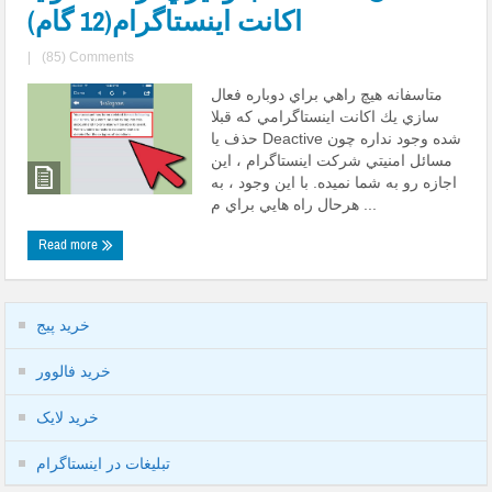
اكانت اينستاگرام(12 گام)
|
(85) Comments
متاسفانه هيچ راهي براي دوباره فعال
سازي يك اكانت اينستاگرامي كه قبلا
حذف يا Deactive شده وجود نداره چون
مسائل امنيتي شركت اينستاگرام ، اين
اجازه رو به شما نميده. با اين وجود ، به
هرحال راه هايي براي م ...
Read more
خرید پیج
خرید فالوور
خرید لایک
تبلیغات در اینستاگرام