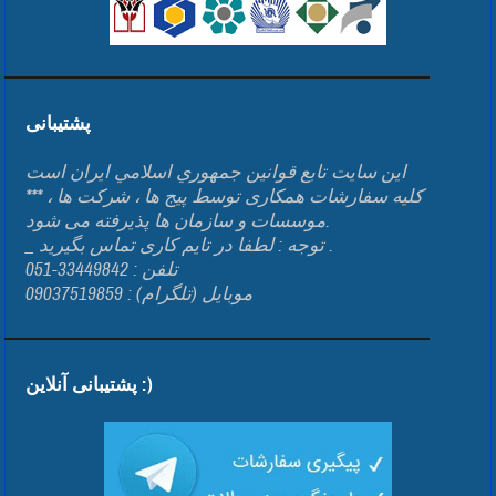
پشتیبانی
اين سايت تابع قوانين جمهوري اسلامي ايران است
*** کلیه سفارشات همکاری توسط پیج ها ، شرکت ها ،
موسسات و سازمان ها پذیرفته می شود.
_ توجه : لطفا در تایم کاری تماس بگیرید .
تلفن : 33449842-051
موبایل (تلگرام) : 09037519859
پشتیبانی آنلاین :)