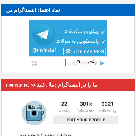
نماد اعتماد اینستاگرام من
myinstair@ >> ما را در اینستاگرام دنبال کنید