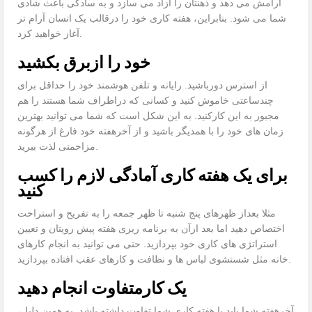
آرامش می دهد و ذهنتان را آزاد می سازد و به سادگی باعث شادی
شما می شود. بنابراین، هفته کاری خود را درقالب یک انسان آرام تر
آغاز خواهید کرد.
خود را ازبرق بکشید
از استرس دورباشید. رایانه و تلفن هوشمند خود را حداقل برای
چندساعتی خاموش کنید و کسانی که دراطراف شما هستند را هم
مجبور به این کارکنید. به این شکل است که شما می توانید بهترین
زمان های خود را با همدیگر باشید و از آخرهفته خود فارغ از هرگونه
مزاحمتی لذت ببرید.
برای یک هفته کاری آمادگی لازم را کسب
کنید
مثلا بعداز ظهرهای پنج شنبه تا ظهر جمعه را به تفریح و استراحت
اختصاص دهید اما بعد ازآن به برنامه ریزی هفته پیش رویتان و تعیین
استراتژی های کاری خود بپردازید. حتی می توانید به انجام کارهای
خانه مثل شستشوی لباس ها و نظافت و کارهای عقب افتاده بپردازید.
یک کارمتفاوت انجام دهید
آخرهفته شما باید با هفته کاری شما تفاوت داشته باشد. به همین دلیل،