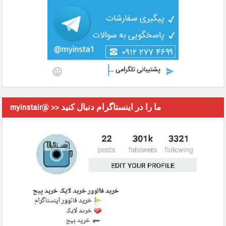
myinstair@ >> ما را در اینستاگرام دنبال کنید