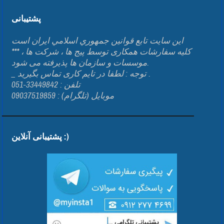
پشتیبانی
اين سايت تابع قوانين جمهوري اسلامي ايران است
*** کلیه سفارشات همکاری توسط پیج ها ، شرکت ها ،
موسسات و سازمان ها پذیرفته می شود.
_ توجه : لطفا در تایم کاری تماس بگیرید .
تلفن : 33449842-051
موبایل (تلگرام) : 09037519859
پشتیبانی آنلاین :)