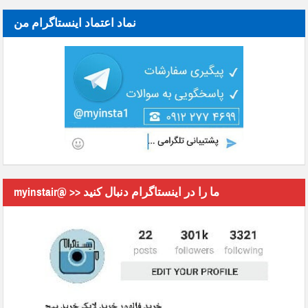
نماد اعتماد اینستاگرام من
myinstair@ >> ما را در اینستاگرام دنبال کنید