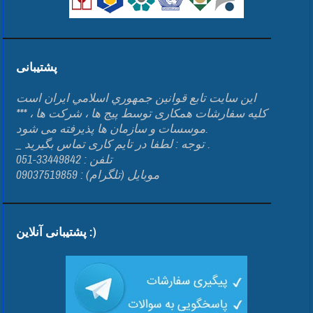
پشتیبانی
اين سايت تابع قوانين جمهوري اسلامي ايران است
*** کلیه سفارشات همکاری توسط پیج ها ، شرکت ها ،
موسسات و سازمان ها پذیرفته می شود.
_ توجه : لطفا در تایم کاری تماس بگیرید .
تلفن : 33449842-051
موبایل (تلگرام) : 09037519859
پشتیبانی آنلاین :)