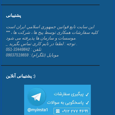
پشتیبانی
اين سايت تابع قوانين جمهوري اسلامي ايران است
*** کلیه سفارشات همکاری توسط پیج ها ، شرکت ها ،
موسسات و سازمان ها پذیرفته می شود.
_ توجه : لطفا در تایم کاری تماس بگیرید .
تلفن : 33449842-051
موبایل (تلگرام) : 09037519859
پشتیبانی آنلاین :)