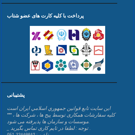
پرداخت با کلیه کارت های عضو شتاب
پشتیبانی
اين سايت تابع قوانين جمهوري اسلامي ايران است
*** کلیه سفارشات همکاری توسط پیج ها ، شرکت ها ،
موسسات و سازمان ها پذیرفته می شود.
_ توجه : لطفا در تایم کاری تماس بگیرید .
تلفن : 33449842-051