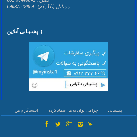
موبایل (تلگرام) : 09037519859
پشتیبانی آنلاین :)
پشتیبانی
چرا می توان به ما اعتماد کرد؟
اینستاگرام من