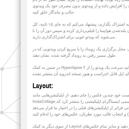
 را افزایش داده و از ویدئوی بدون مصرف خود یک ویدئوی
جالب و ماندگار خلق کنید.
اگر می‌خواهید از پرواز خود فیلم‌برداری کنید و آن را در اینستاگرام به اشتراک بگذارید، پیشنهاد می‌کنم که به جای ۱۵ ثانیه، کل
دشدن هواپیما را فیلم‌برداری کرده و سپس دور آن را با Hyperlapse زیاد کنید؛ مشخصا بعد از انجام این کار متوجه
می‌شوید که ویدئو خوبی برای اشتراک‌‌گذاری دارید.
ل، محل برگزاری یک رویداد را با سریع کردن ویدئویی که در
طول مسیر رفتن به رویداد گرفته شده، نشان دهند.
در ضمن به کمک Hyperlapse می‌توانید سرعت یک ویدئو را از ۲X تا ۱۲X برابر کنید و متاسفانه این اپلیکیشن فقط روی گوشی‌ها و
Layout:
پست خود چندین عکس را جای دهیم، از اپلیکیشن‌هایی مانند
InstaCollage استفاده می‌کردیم؛ تا اینکه بالاخره در روز ۲۳ مارس ۲۰۱۵، به صورت رسمی اینستاگرام اپلیکیشنی را منتشر کرد که
اتر از اپلیکیشن‌های قبلی را در اختیار ما قرار می‌دهد. Layout به شما این امکان را می‌دهد تا با انتخاب عکس‌های خود
از سوی دیگر به کمک Layout به راحتی می‌توانید قرینه و یا وارونه عکس خود را در تصویر نهایی قرار دهید و سایز تمام عکس‌های