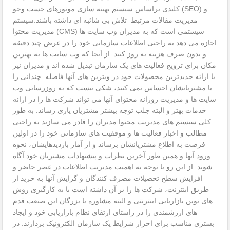
کلیدی براساس سیستم بهینه سازی موتورهای جست وجو (SEO) و
مدیریت مقالات مرتبط تلاش بی شائبه ای داشته باشند.سیستم
مدیریت محتوا (CMS) سیستمی است که به مدیران وب سایت ها
اجازه می دهد به راحتی اطلاعات سازمانی خود را در عرض چند دقیقه
و بدون صرف هزینه به روز کنند. از آنجا که وب سایت ها به بهترین
مکان برای ترویج فعالیت های یک سازمان تبدیل شده اند و مدیران نیز
با ارائه جدیدترین محصولات خود در ویترین های آنها فاصله چندانی را
با مشتریانشان احساس نمی کنند، شکی نیست که به روزرسانی وب
سایت ها و مدیریت روزانه محتوای آنها می تواند شرکت ها را در ارائه
خدمات بهتر و البته جلب توجه بیشتر مشتریان یاری رساند. به طور
کلی سیستم های مدیریت محتوا مدیران را قادر می سازند به راحتی
مطالب و اخبار فعالیت ها و موفقیت های سازمانی خود را در اولین
فرصت به اطلاع مشتریانشان برساند و از آمار بازدیدهایشان، نحوه
ورود آنها و همین طور آخرین نظرات و پیشنهادات مشتریان خود آگاه
شوند. از این رو با توجه به اهمیت مدیریت اطلاعات در عصر حاضر و
افزایش سطح تحصیلات مصرف کنندگان و گرایش آنها به خرید از
طریق اینترنت، شرکت ها را بر آن داشته است با به کارگیری روش
های نوین بازاریابی اینترنتی و البته مشاوره با بزرگان این صنعت قدم
های ارزشمندی را در راستای ارتقای نظام بازاریابی خود و ایجاد
بستری مناسب برای احراز شرایط یک سازمان الکترونیک بردارند. در