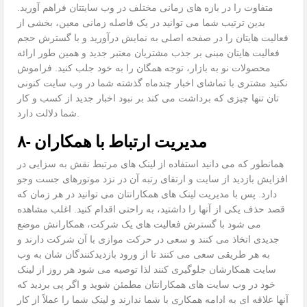
متفاوت را در بازه های زمانی مختلف در وب سایتتان فراهم آورید.
بدین ترتیب شما می توانید در یک فاصله زمانی معین، بخشی از
فعالیت هایتان را در صفحه اصلی به نمایش درآورید و با گسترش حجم
فعالیت هایتان مبنی بر جذب مشتریان معتبر جدید و همین طور ارائه
محصولات نو به بازار، توجه همگان را به خود جلب کنید. فراموش
نکنید مشتری با تماشای اخبار چندماه گذشته شما در وب سایت کنونی
تان تنها چیزی که برداشت می کند بر نبود اخبار جدید از کسب و کار
شما دلالت دارد.
۸- مدیریت ارتباط با همکاران
همانطور که می دانید استفاده از لینک های مرتبط نقش به سزایی در
افزایش بازدید از سایت و ارتقای رتبه آن در نزد موتورهای جست وجو
دارد. پس با مدیریت لینک های همکارانتان می توانید در هر زمان که
قصد حذف یکی از آنها را داشتید، به راحتی اقدام کنید. اغلب مشاهده
می شود با گسترش فعالیت های یک شرکت، همکارانش موضع
جدیدی اتخاذ می کنند و سعی در حرکت موازی با آن شرکت دارند و
به هر طریقی سعی می کنند تا از ورود بازدیدکنندگان شان به وب
سایت همکارشان جلوگیری کنند لذا توصیه می شود هر روز از لینک
خود در وب سایت های همکارانتان مطمئن شوید و اگر پی بردید که
آنها علاقه ای به ادامه همکاری با شما ندارند و لینک شما را عملاً از کار