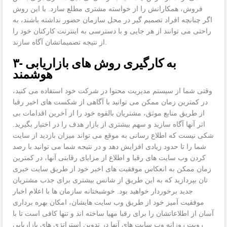
فروش، همکارانش را از خواسته مشتری مطلع سازد. با این روش
اگر چنانچه افراد تصمیم گیر در محل سازمان حضور نداشته باشند، به
راحتی می توانند از هر جایی و با دسترسی به اینترنت کارکنان خود را
از نتیجه تصمیماتشان آگاه سازند.
۳- به کارگیری روش های بازاریابی
هوشمند
وقتی شما از سیستم مدیریت محتوا در شرکت خود استفاده می کنید،
در کمترین زمان ممکن می توانید با آگاهی از شکست های اخیر رقبا
از طریق منابع موثق، مشتریان بالقوه خود را از آخرین اقدامات بی
اثر آنها آگاه سازید و سهم بیشتری از بازار هدف را در اختیار بگیرید.
شکی نیست که اطلاع رسانی به موقع می تواند میزان بازدید از سایت
شما را تا حدود زیادی افزایش دهد و در نتیجه شما می توانید با رصد
کردن وب سایت های رقبا و اطلاع از مزایای رقابتی آنها، در کمترین
زمان ممکن به انعکاس موفقیت های اخیر خود از طریق سایت خبری
تان بپردازید که به این طریق از شانس بیشتری برای جذب مشتریان
جدید برخوردار خواهید بود. خوشبختانه سازمان ها با اعلام اخبار
موفقیت آمیز خود از طریق وب سایت هایشان، امکان بهره برداری
آسان از اطلاعاتشان را برای رقبا مهیا ساخته اند و تنها کافی است تا با
رویت روزانه وب سایت های آنها در تدوین استراتژی های بازاریابی