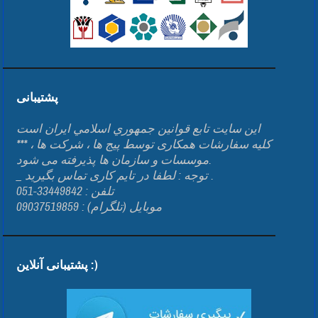
پشتیبانی
اين سايت تابع قوانين جمهوري اسلامي ايران است
*** کلیه سفارشات همکاری توسط پیج ها ، شرکت ها ،
موسسات و سازمان ها پذیرفته می شود.
_ توجه : لطفا در تایم کاری تماس بگیرید .
تلفن : 33449842-051
موبایل (تلگرام) : 09037519859
پشتیبانی آنلاین :)