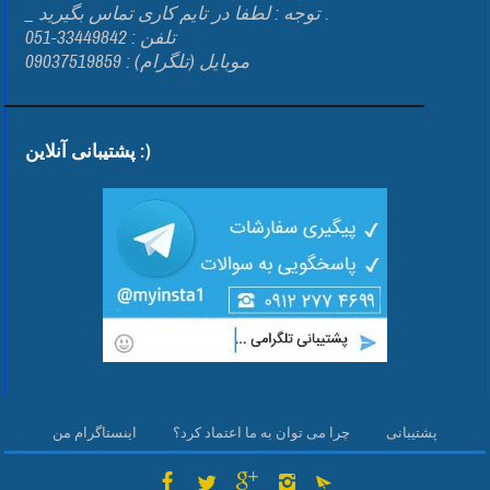
_ توجه : لطفا در تایم کاری تماس بگیرید .
تلفن : 33449842-051
موبایل (تلگرام) : 09037519859
پشتیبانی آنلاین :)
پشتیبانی
چرا می توان به ما اعتماد کرد؟
اینستاگرام من