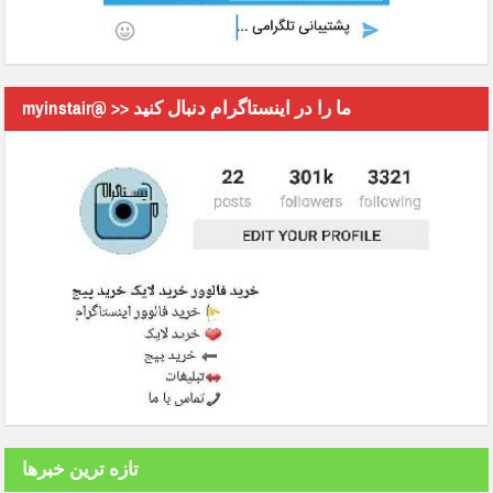
myinstair@ >> ما را در اینستاگرام دنبال کنید
تازه ترین خبرها