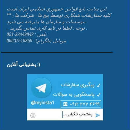
اين سايت تابع قوانين جمهوري اسلامي ايران است
*** کلیه سفارشات همکاری توسط پیج ها ، شرکت ها ،
موسسات و سازمان ها پذیرفته می شود.
_ توجه : لطفا در تایم کاری تماس بگیرید .
تلفن : 33449842-051
موبایل (تلگرام) : 09037519859
پشتیبانی آنلاین :)