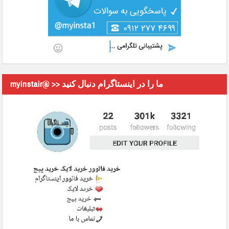
myinstair@ >> ما را در اینستاگرام دنبال کنید