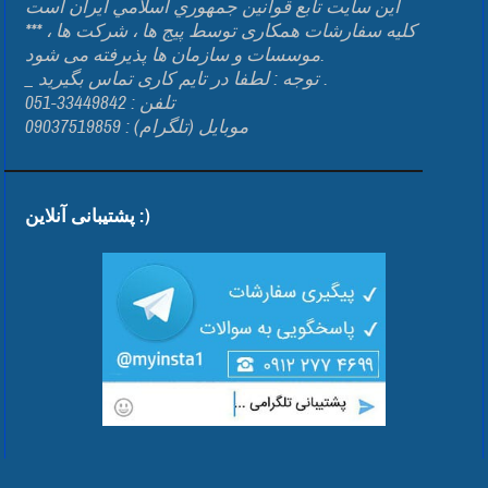
اين سايت تابع قوانين جمهوري اسلامي ايران است
*** کلیه سفارشات همکاری توسط پیج ها ، شرکت ها ،
موسسات و سازمان ها پذیرفته می شود.
_ توجه : لطفا در تایم کاری تماس بگیرید .
تلفن : 33449842-051
موبایل (تلگرام) : 09037519859
پشتیبانی آنلاین :)