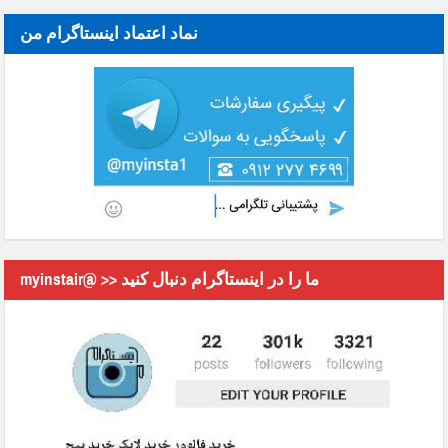
نماد اعتماد اینستاگرام من
myinstair@ >> ما را در اینستاگرام دنبال کنید