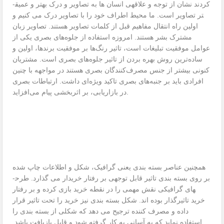
کردند نشان از توجه و علاقه­ی انسان ها به تصاویر و درک بهتر و عمیق­
تر تصاویر است. ما محیط اطراف خود را با تصاویر درک می ­کنیم و
اولین راه انتقال مفاهیم قبل از کلمات تصاویر هستند. تصاویر زبان
مشترک بشر هستند. امروزه استفاده از جلوه‌های بصری یکی از
عوامل موفقیت تبلیغات است، تاثیر رنگ‌ها بر موفقیت برندها، اولین و
ساده‌ترین روش بهره بردن از تاثیر جلوه‌های بصری است. مشتریان
کنونی بیشتر از جنس مصرف‌کنندگان بصری هستند در مواجهه با چنین
افرادی باید بر جنبه‌های بصری تاکید ویژه‌ای داشت. ارتباطات بصری
در بازاریابی، بر اثربخشی پیام می‌افزاید.
همچنین عناصر بسته ­بندی یعنی گرافیک، شکل و اطلاعات چاپ شده
بر روی بسته ­بندی تاثیر قابل توجهی بر رفتار خریدار می­ گذارد. طرح­
های گرافیکی نقش مهمی را در نقطه خرید بازی کرده و بر رفتار
خرید تاثیرگذار بوده اند. شکل بسته بندی نیز خرید را تحت تاثیر قرار
داده و مصرف­ کننده ترجیح می­ دهد که شکلی از بسته بندی را
استفاده نماید که به آسانی به کار گرفته شود و قابل بازیافت باشد.