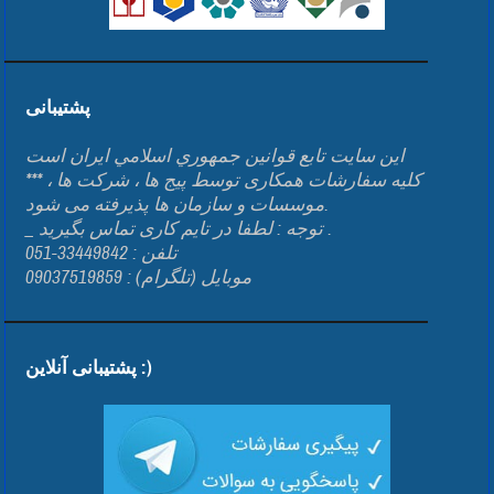
پشتیبانی
اين سايت تابع قوانين جمهوري اسلامي ايران است
*** کلیه سفارشات همکاری توسط پیج ها ، شرکت ها ،
موسسات و سازمان ها پذیرفته می شود.
_ توجه : لطفا در تایم کاری تماس بگیرید .
تلفن : 33449842-051
موبایل (تلگرام) : 09037519859
پشتیبانی آنلاین :)