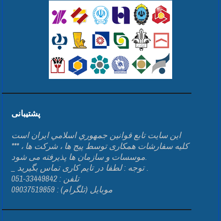
پشتیبانی
اين سايت تابع قوانين جمهوري اسلامي ايران است
*** کلیه سفارشات همکاری توسط پیج ها ، شرکت ها ،
موسسات و سازمان ها پذیرفته می شود.
_ توجه : لطفا در تایم کاری تماس بگیرید .
تلفن : 33449842-051
موبایل (تلگرام) : 09037519859