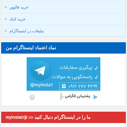
خرید فالوور
خرید لایک
تبلیغات در اینستاگرام
نماد اعتماد اینستاگرام من
myinstair@ >> ما را در اینستاگرام دنبال کنید