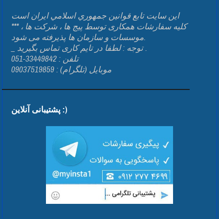
اين سايت تابع قوانين جمهوري اسلامي ايران است
*** کلیه سفارشات همکاری توسط پیج ها ، شرکت ها ،
موسسات و سازمان ها پذیرفته می شود.
_ توجه : لطفا در تایم کاری تماس بگیرید .
تلفن : 33449842-051
موبایل (تلگرام) : 09037519859
پشتیبانی آنلاین :)