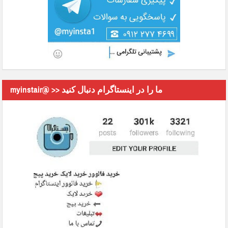
myinstair@ >> ما را در اینستاگرام دنبال کنید