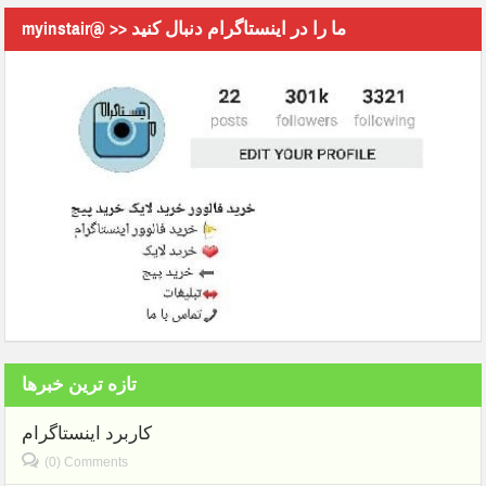
myinstair@ >> ما را در اینستاگرام دنبال کنید
تازه ترین خبرها
کاربرد اینستاگرام
(0) Comments