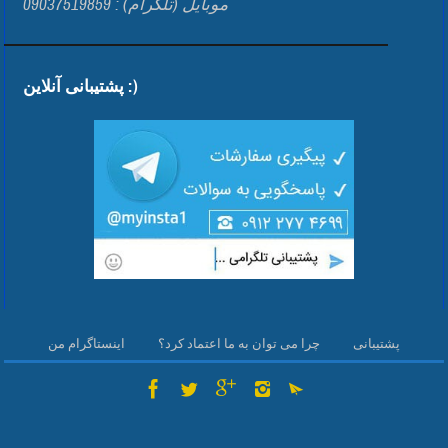
موبایل (تلگرام) : 09037519859
پشتیبانی آنلاین :)
پشتیبانی
چرا می توان به ما اعتماد کرد؟
اینستاگرام من