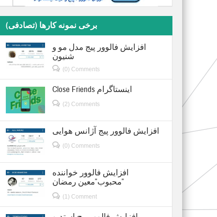
برخی نمونه کارها (تصادفی)
افزایش فالوور پیج مدل مو و
شنیون
(0) Comments
Close Friends اینستاگرام
(2) Comments
افزایش فالوور پیج آژانس هوایی
(0) Comments
افزایش فالوور خواننده
محبوب”معین رمضان”
(1) Comment
افزایش فالوور پیج استدیو