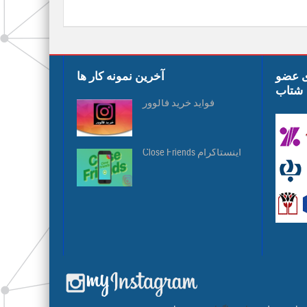
ی عضو
آخرین نمونه کار ها
شتاب
فواید خرید فالوور
Close Friends اینستاگرام