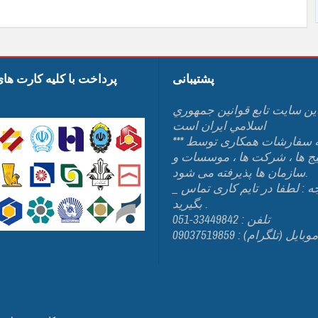
پشتیبانی
پرداخت با کلیه کارت ها
ين سايت تابع قوانين جمهوري
اسلامي ايران است
*** کلیه سفارشات همکاری توسط
یج ها ، شرکت ها ، موسسات و
سازمان ها پذیرفته می شود.
_ توجه : لطفا در تایم کاری تماس
بگیرید .
تلفن : 33449842-051
وبایل (تلگرام) : 09037519859