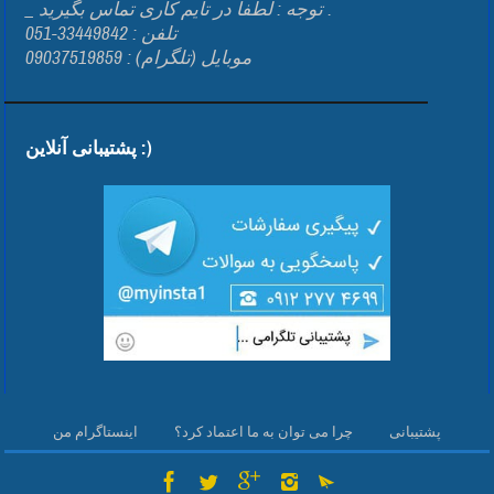
_ توجه : لطفا در تایم کاری تماس بگیرید .
تلفن : 33449842-051
موبایل (تلگرام) : 09037519859
پشتیبانی آنلاین :)
پشتیبانی
چرا می توان به ما اعتماد کرد؟
اینستاگرام من