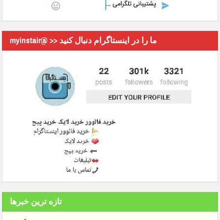
myinstair@ >> ما را در اینستاگرام دنبال کنید
تازه ترین خبرها