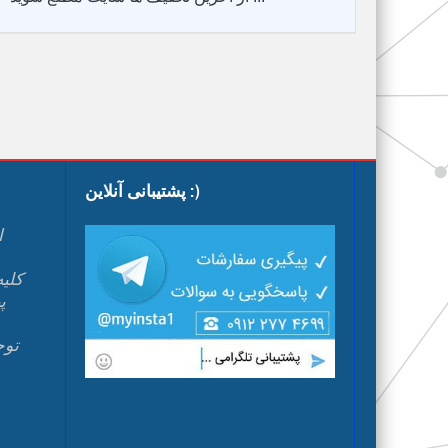
پشتیبانی آنلاین :)
ا
پ
م