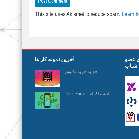
This site uses Akismet to reduce spam.
Learn h
ی عضو
آخرین نمونه کار ها
شتاب
فواید خرید فالوور
Close Friends اینستاگرام