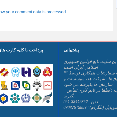
ow your comment data is processed.
پشتیبانی
پرداخت با کلیه کارت ها
ين سايت تابع قوانين جمهوري
اسلامي ايران است
*** کلیه سفارشات همکاری توسط
یج ها ، شرکت ها ، موسسات و
سازمان ها پذیرفته می شود.
_ توجه : لطفا در تایم کاری تماس
بگیرید .
تلفن : 33449842-051
وبایل (تلگرام) : 09037519859