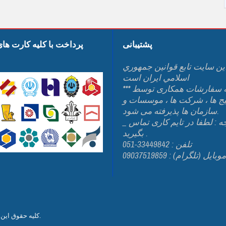
پشتیبانی
پرداخت با کلیه کارت ها
ين سايت تابع قوانين جمهوري
اسلامي ايران است
*** کلیه سفارشات همکاری توسط
یج ها ، شرکت ها ، موسسات و
سازمان ها پذیرفته می شود.
_ توجه : لطفا در تایم کاری تماس
بگیرید .
تلفن : 33449842-051
وبایل (تلگرام) : 09037519859
من می باشد.
کلیه حقوق این