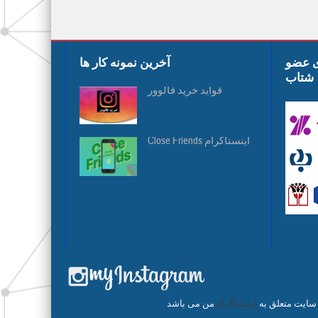
ی عضو
آخرین نمونه کار ها
شتاب
فواید خرید فالوور
Close Friends اینستاگرام
 سایت متعلق به
اینستاگرام