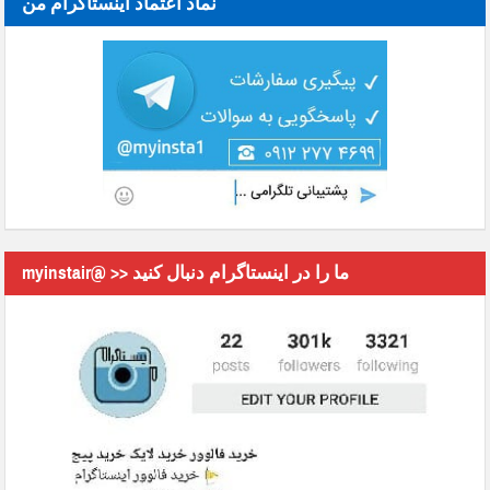
نماد اعتماد اینستاگرام من
myinstair@ >> ما را در اینستاگرام دنبال کنید