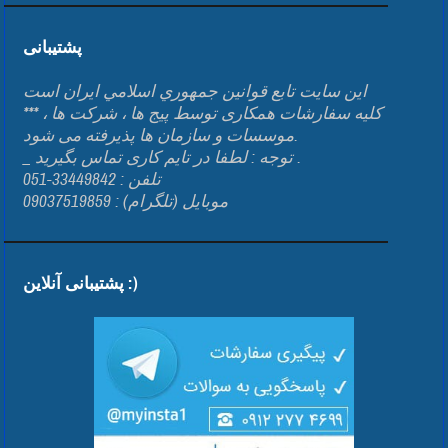
پشتیبانی
اين سايت تابع قوانين جمهوري اسلامي ايران است
*** کلیه سفارشات همکاری توسط پیج ها ، شرکت ها ،
موسسات و سازمان ها پذیرفته می شود.
_ توجه : لطفا در تایم کاری تماس بگیرید .
تلفن : 33449842-051
موبایل (تلگرام) : 09037519859
پشتیبانی آنلاین :)