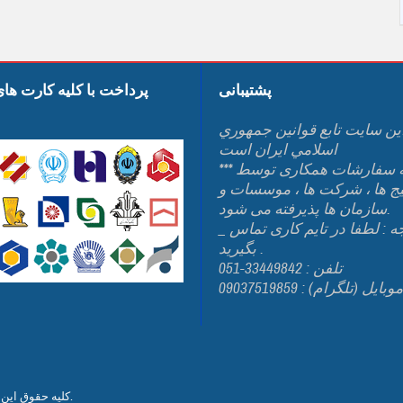
پشتیبانی
پرداخت با کلیه کارت ها
ين سايت تابع قوانين جمهوري
اسلامي ايران است
*** کلیه سفارشات همکاری توسط
یج ها ، شرکت ها ، موسسات و
سازمان ها پذیرفته می شود.
_ توجه : لطفا در تایم کاری تماس
بگیرید .
تلفن : 33449842-051
وبایل (تلگرام) : 09037519859
من می باشد.
کلیه حقوق این