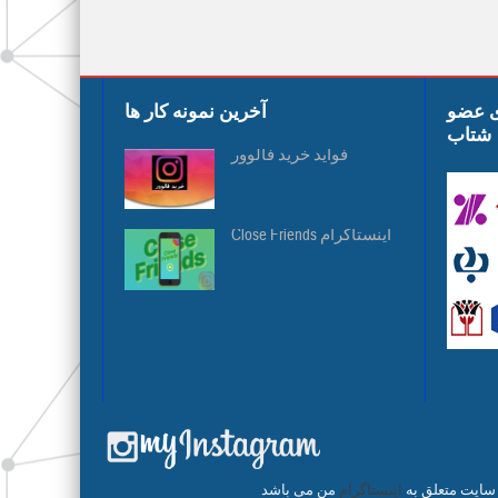
ی عضو
آخرین نمونه کار ها
شتاب
فواید خرید فالوور
Close Friends اینستاگرام
 سایت متعلق به
اینستاگرام