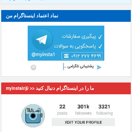
نماد اعتماد اینستاگرام من
myinstair@ >> ما را در اینستاگرام دنبال کنید