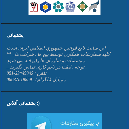
پشتیبانی
اين سايت تابع قوانين جمهوري اسلامي ايران است
*** کلیه سفارشات همکاری توسط پیج ها ، شرکت ها ،
موسسات و سازمان ها پذیرفته می شود.
_ توجه : لطفا در تایم کاری تماس بگیرید .
تلفن : 33449842-051
موبایل (تلگرام) : 09037519859
پشتیبانی آنلاین :)