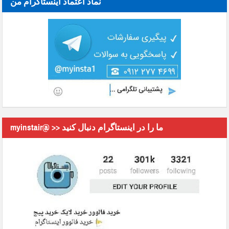
نماد اعتماد اینستاگرام من
myinstair@ >> ما را در اینستاگرام دنبال کنید