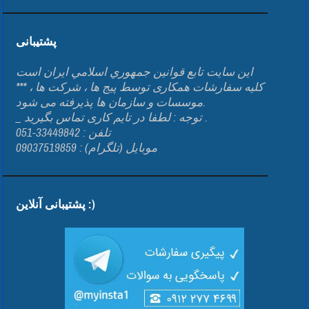
پشتیبانی
اين سايت تابع قوانين جمهوري اسلامي ايران است
*** کلیه سفارشات همکاری توسط پیج ها ، شرکت ها ،
موسسات و سازمان ها پذیرفته می شود.
_ توجه : لطفا در تایم کاری تماس بگیرید .
تلفن : 33449842-051
موبایل (تلگرام) : 09037519859
پشتیبانی آنلاین :)