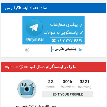
نماد اعتماد اینستاگرام من
myinstair@ >> ما را در اینستاگرام دنبال کنید