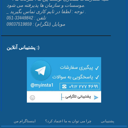
موسسات و سازمان ها پذیرفته می شود.
_ توجه : لطفا در تایم کاری تماس بگیرید .
تلفن : 33449842-051
موبایل (تلگرام) : 09037519859
پشتیبانی آنلاین :)
پشتیبانی
چرا می توان به ما اعتماد کرد؟
اینستاگرام من