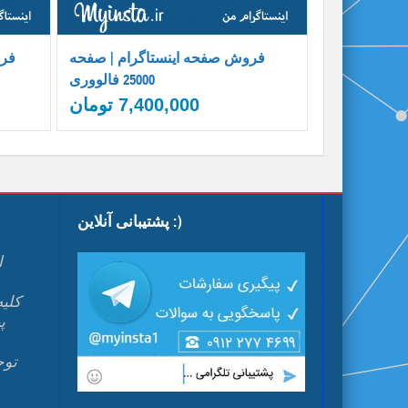
فروش صفحه اینستاگرام | صفحه
فرو
25000 فالووری
7,400,000
تومان
پشتیبانی آنلاین :)
ا
پ