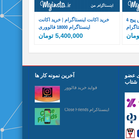
فروش پیج 4k اینستاگرام | فروش پیج
خرید اکانت اینستاگرام | خرید اکانت
تاگرام
اینستاگرام 18000 فالووری
ومان
5,400,000
تومان
ی عضو
آخرین نمونه کار ها
شتاب
فواید خرید فالوور
Close Friends اینستاگرام