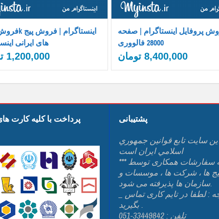
ش پروفایل اینستاگرام | صفحه
28000 فالووری
های ایرانی اینس
8,400,000
تومان
1,200,000
ت
پشتیبانی
پرداخت با کلیه کارت ها
ين سايت تابع قوانين جمهوري
اسلامي ايران است
*** کلیه سفارشات همکاری توسط
یج ها ، شرکت ها ، موسسات و
سازمان ها پذیرفته می شود.
_ توجه : لطفا در تایم کاری تماس
بگیرید .
تلفن : 33449842-051