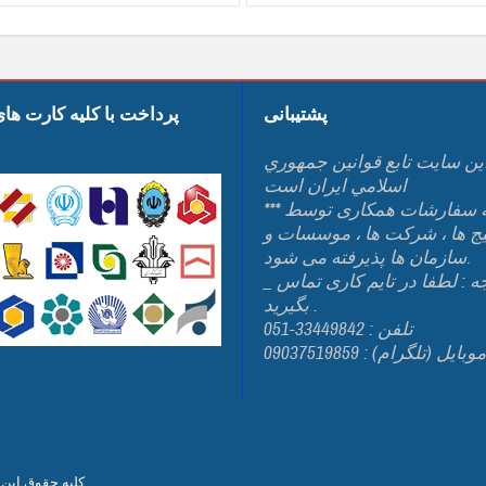
پشتیبانی
پرداخت با کلیه کارت ها
ين سايت تابع قوانين جمهوري
اسلامي ايران است
*** کلیه سفارشات همکاری توسط
یج ها ، شرکت ها ، موسسات و
سازمان ها پذیرفته می شود.
_ توجه : لطفا در تایم کاری تماس
بگیرید .
تلفن : 33449842-051
وبایل (تلگرام) : 09037519859
من می باشد.
کلیه حقوق این