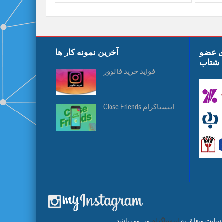
ی عضو
آخرین نمونه کار ها
شتاب
فواید خرید فالوور
Close Friends اینستاگرام
 سایت متعلق به
اینستاگرام