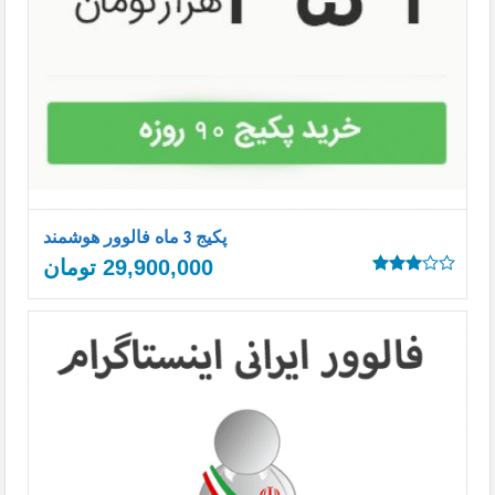
پکیج 3 ماه فالوور هوشمند
29,900,000
تومان
Rated
3.00
out of
5