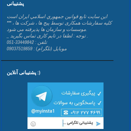
پشتیبانی
اين سايت تابع قوانين جمهوري اسلامي ايران است
*** کلیه سفارشات همکاری توسط پیج ها ، شرکت ها ،
موسسات و سازمان ها پذیرفته می شود.
_ توجه : لطفا در تایم کاری تماس بگیرید .
تلفن : 33449842-051
موبایل (تلگرام) : 09037519859
پشتیبانی آنلاین :)