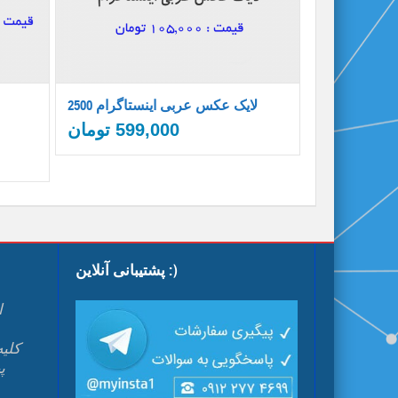
2500 لایک عکس عربی اینستاگرام
599,000
تومان
پشتیبانی آنلاین :)
ا
پ