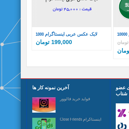
1000 لایک عکس عربی اینستاگرام
199,000
تومان
تومان
ومان
ی عضو
آخرین نمونه کار ها
شتاب
فواید خرید فالوور
Close Friends اینستاگرام