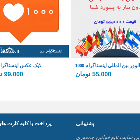
10 فالوور بین المللی اینستاگرام
1000 لایک عکس اینستاگرا
55,000
تومان
99,000
ت
پشتیبانی
پرداخت با کلیه کارت ها
ين سايت تابع قوانين جمهوري