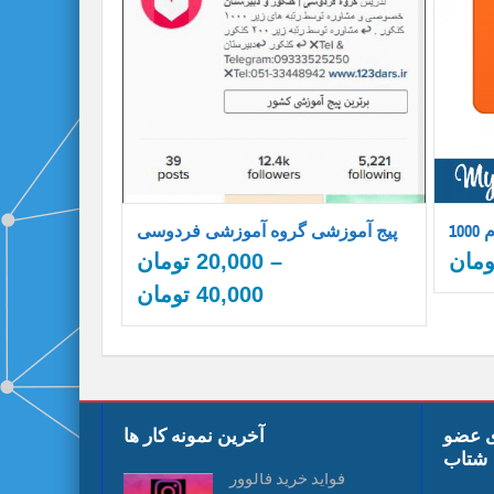
م
پیج آموزشی گروه آموزشی فردوسی
ومان
–
20,000
تومان
40,000
تومان
ی عضو
آخرین نمونه کار ها
شتاب
فواید خرید فالوور