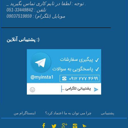
_ توجه : لطفا در تایم کاری تماس بگیرید .
تلفن : 33449842-051
موبایل (تلگرام) : 09037519859
پشتیبانی آنلاین :)
پشتیبانی
چرا می توان به ما اعتماد کرد؟
اینستاگرام من