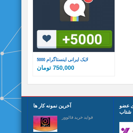
5000 لایک ایرانی اینستاگرام
750,000
تومان
ی عضو
آخرین نمونه کار ها
شتاب
فواید خرید فالوور