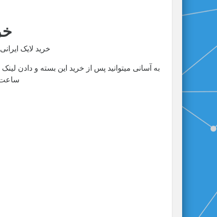
خر
خرید لایک ایرا
ساعت ب