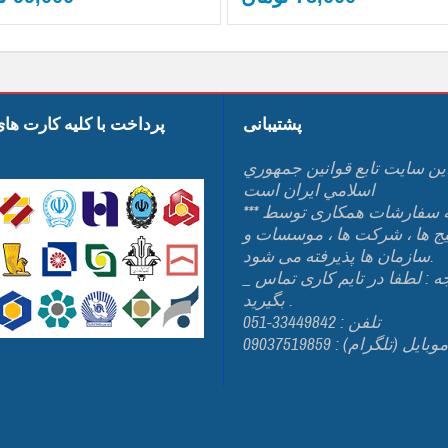
پشتیبانی
پرداخت با کلیه کارت ها
ين سايت تابع قوانين جمهوري
اسلامي ايران است
*** کلیه سفارشات همکاری توسط
یج ها ، شرکت ها ، موسسات و
سازمان ها پذیرفته می شود.
_ توجه : لطفا در تایم کاری تماس
بگیرید .
تلفن : 33449842-051
وبایل (تلگرام) : 09037519859