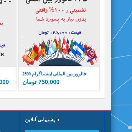
2500 فالوور بین المللی اینستاگرام
0
750,000
تومان
000
پشتیبانی آنلاین :)