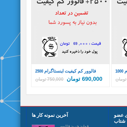
م
2500 فالوور کم کیفیت اینستاگرام
690,000
تومان
تومان
750,000
تومان
ی عضو
آخرین نمونه کار ها
شتاب
فواید خرید فالوور