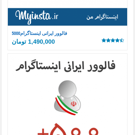
5000فالوور ایرانی اینستاگرام
1,490,000
تومان
Rated
4.50
out
of 5