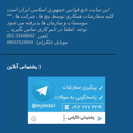
اين سايت تابع قوانين جمهوري اسلامي ايران است
*** کلیه سفارشات همکاری توسط پیج ها ، شرکت ها ،
موسسات و سازمان ها پذیرفته می شود.
_ توجه : لطفا در تایم کاری تماس بگیرید .
تلفن : 33449842-051
موبایل (تلگرام) : 09037519859
پشتیبانی آنلاین :)