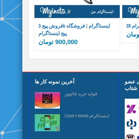
فروش پیج 3k اینستاگرام | فروشگاه
پیج اینستاگرام
ومان
900,000
تومان
ی عضو
آخرین نمونه کار ها
شتاب
فواید خرید فالوور
Close Friends اینستاگرام