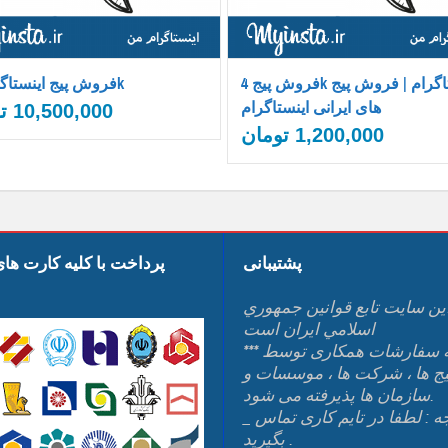
فروش پیج 4k اینستاگرام | فروش پیج
فروش پیج اینستاگرام 35k
های ایرانی اینستاگرام
10,500,000
ت
1,200,000
تومان
پشتیبانی
پرداخت با کلیه کارت ها
ين سايت تابع قوانين جمهوري
اسلامي ايران است
*** کلیه سفارشات همکاری توسط
یج ها ، شرکت ها ، موسسات و
سازمان ها پذیرفته می شود.
_ توجه : لطفا در تایم کاری تماس
بگیرید .