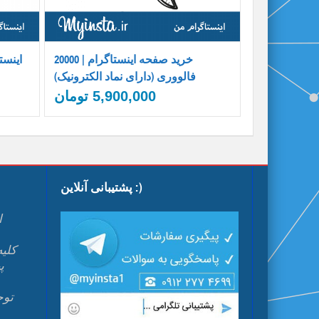
خرید صفحه اینستاگرام | 20000
فالووری (دارای نماد الکترونیک)
5,900,000
تومان
پشتیبانی آنلاین :)
ا
پ