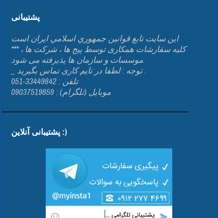
پشتیبانی
اين سايت تابع قوانين جمهوري اسلامي ايران است
*** کلیه سفارشات همکاری توسط پیج ها ، شرکت ها ،
موسسات و سازمان ها پذیرفته می شود.
_ توجه : لطفا در تایم کاری تماس بگیرید .
تلفن : 33449842-051
موبایل (تلگرام) : 09037519859
پشتیبانی آنلاین :)