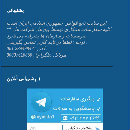
پشتیبانی
اين سايت تابع قوانين جمهوري اسلامي ايران است
*** کلیه سفارشات همکاری توسط پیج ها ، شرکت ها ،
موسسات و سازمان ها پذیرفته می شود.
_ توجه : لطفا در تایم کاری تماس بگیرید .
تلفن : 33449842-051
موبایل (تلگرام) : 09037519859
پشتیبانی آنلاین :)