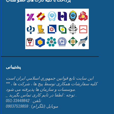
پرداخت با کلیه کارت های عضو شتاب
پشتیبانی
اين سايت تابع قوانين جمهوري اسلامي ايران است
*** کلیه سفارشات همکاری توسط پیج ها ، شرکت ها ،
موسسات و سازمان ها پذیرفته می شود.
_ توجه : لطفا در تایم کاری تماس بگیرید .
تلفن : 33449842-051
موبایل (تلگرام) : 09037519859