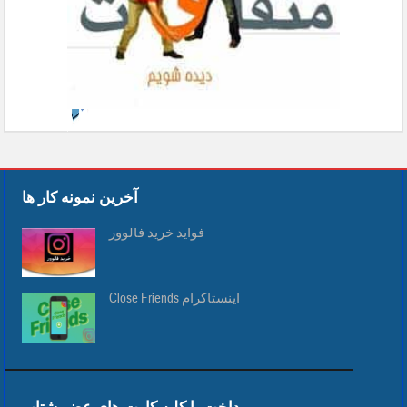
آخرین نمونه کار ها
فواید خرید فالوور
Close Friends اینستاگرام