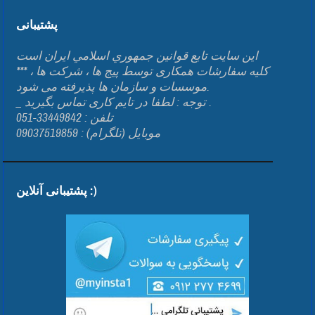
پشتیبانی
اين سايت تابع قوانين جمهوري اسلامي ايران است
*** کلیه سفارشات همکاری توسط پیج ها ، شرکت ها ،
موسسات و سازمان ها پذیرفته می شود.
_ توجه : لطفا در تایم کاری تماس بگیرید .
تلفن : 33449842-051
موبایل (تلگرام) : 09037519859
پشتیبانی آنلاین :)